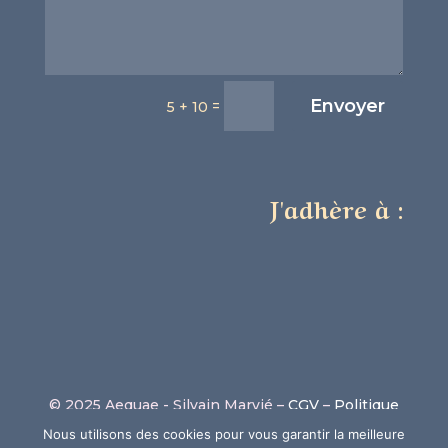
Envoyer
=
5 + 10
J'adhère à :
© 2025 Aequae - Silvain Marvié –
CGV
–
Politique
de confidentialité
–
Code de déontologie
– Site
Nous utilisons des cookies pour vous garantir la meilleure