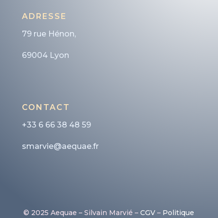
ADRESSE
79 rue Hénon,
69004 Lyon
CONTACT
+33 6 66 38 48 59
smarvie@aequae.fr
© 2025 Aequae – Silvain Marvié –
CGV
–
Politique