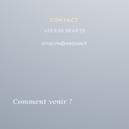
CONTACT
+33 6 66 38 48 59
smarvie@aequae.fr
Comment venir ?